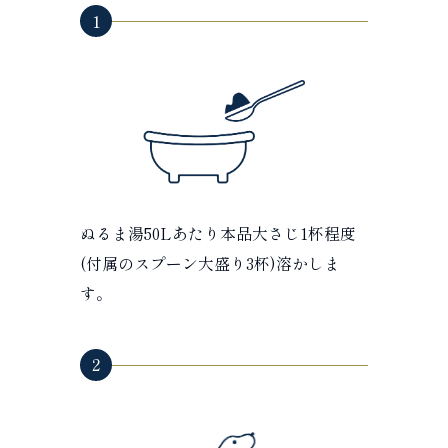
1
ぬるま湯50Lあたり本品大さじ1杯程度
(付属のスプーン大盛り3杯)溶かしま
す。
2