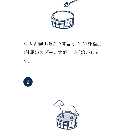
ぬるま湯5Lあたり本品小さじ1杯程度
(付属のスプーン大盛り1杯)溶かしま
す。
2